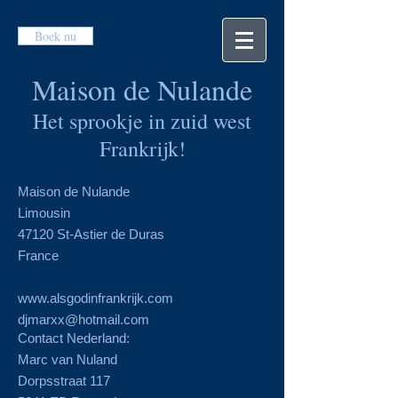
Boek nu
Maison de Nulande
Het sprookje in zuid west
Frankrijk!
Maison de Nulande
Limousin
47120 St-Astier de Duras
France
www.alsgodinfrankrijk.com
djmarxx@hotmail.com
Contact Nederland:
Marc van Nuland
Dorpsstraat 117