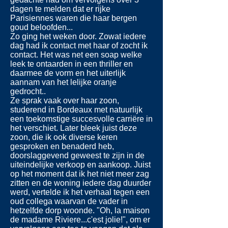
dagen te melden dat er rijke
Parisiennes waren die haar bergen
goud beloofden...
Zo ging het weken door. Zowat iedere
dag had ik contact met haar of zocht ik
contact. Het was net een soap welke
leek te ontaarden in een thriller en
daarmee de vorm en het uiterlijk
aannam van het lelijke oranje
gedrocht..
Ze sprak vaak over haar zoon,
studerend in Bordeaux met natuurlijk
een toekomstige succesvolle carriëre in
het verschiet. Later bleek juist deze
zoon, die ik ook diverse keren
gesproken en benaderd heb,
doorslaggevend geweest te zijn in de
uiteindelijke verkoop en aankoop. Juist
op het moment dat ik het niet meer zag
zitten en de woning iedere dag duurder
werd, vertelde ik het verhaal tegen een
oud collega waarvan de vader in
hetzelfde dorp woonde. "Oh, la maison
de madame Riviere...c'est jolie!", om er