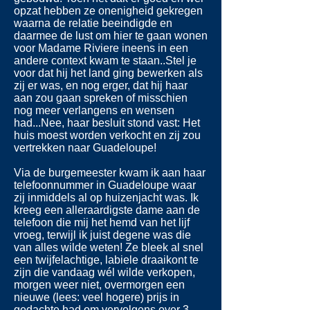
opzat hebben ze onenigheid gekregen
waarna de relatie beeindigde en
daarmee de lust om hier te gaan wonen
voor Madame Riviere ineens in een
andere context kwam te staan..Stel je
voor dat hij het land ging bewerken als
zij er was, en nog erger, dat hij haar
aan zou gaan spreken of misschien
nog meer verlangens en wensen
had...Nee, haar besluit stond vast: Het
huis moest worden verkocht en zij zou
vertrekken naar Guadeloupe!
Via de burgemeester kwam ik aan haar
telefoonnummer in Guadeloupe waar
zij inmiddels al op huizenjacht was. Ik
kreeg een alleraardigste dame aan de
telefoon die mij het hemd van het lijf
vroeg, terwijl ik juist degene was die
van alles wilde weten! Ze bleek al snel
een twijfelachtige, labiele draaikont te
zijn die vandaag wél wilde verkopen,
morgen weer niet, overmorgen een
nieuwe (lees: veel hogere) prijs in
gedachte had om vervolgens over 3