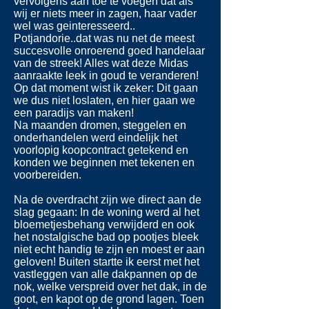
vervolgens aan toe te voegen dat als
wij er niets meer in zagen, haar vader
wel was geinteresseerd..
Potjandorie..dat was nu net de meest
succesvolle onroerend goed handelaar
van de streek! Alles wat deze Midas
aanraakte leek in goud te veranderen!
Op dat moment wist ik zeker: Dit gaan
we dus niet loslaten, en hier gaan we
een paradijs van maken!
Na maanden dromen, steggelen en
onderhandelen werd eindelijk het
voorlopig koopcontract getekend en
konden we beginnen met tekenen en
voorbereiden.
Na de overdracht zijn we direct aan de
slag gegaan: In de woning werd al het
bloemetjesbehang verwijderd en ook
het nostalgische bad op pootjes bleek
niet echt handig te zijn en moest er aan
geloven! Buiten startte ik eerst met het
vastleggen van alle dakpannen op de
nok, welke verspreid over het dak, in de
goot, en kapot op de grond lagen. Toen