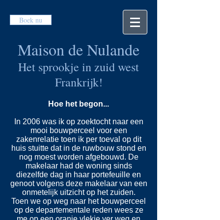
Boek nu
Maison de Nulande
Het sprookje in zuid west
Frankrijk!
Hoe het begon...
In 2006 was ik op zoektocht naar een
mooi bouwperceel voor een
zakenrelatie toen ik per toeval op dit
huis stuitte dat in de ruwbouw stond en
nog moest worden afgebouwd. De
makelaar had de woning sinds
diezelfde dag in haar portefeuille en
genoot volgens deze makelaar van een
onmetelijk uitzicht op het zuiden.
Toen we op weg naar het bouwperceel
op de departementale reden wees ze
me op een oranje vlekje ver weg en