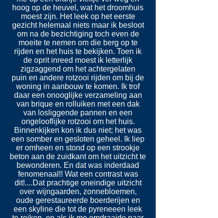
hoog op de heuvel, wat het droomhuis
moest zijn. Het leek op het eerste
gezicht helemaal niets maar ik besloot
om na de bezichtiging toch even de
moeite te nemen om die berg op te
rijden en het huis te bekijken. Toen ik
de oprit inreed moest ik letterlijk
zigzaggend om het achtergelaten
puin en andere rotzooi rijden om bij de
woning in aanbouw te komen. Ik trof
daar een onooglijke verzameling aan
van brique en rolluiken met een dak
van losliggende pannen en een
ongelooflijke rotzooi om het huis.
Binnenkijken kon ik dus niet; het was
een somber en gesloten geheel. Ik liep
er omheen en stond op een strookje
beton aan de zuidkant om het uitzicht te
bewonderen. En dat was inderdaad
fenomenaal!! Wat een contrast was
dit!....Dat prachtige oneindige uitzicht
over wijngaarden, zonnebloemen,
oude gerestaureerde boerderijen en
een skyline die tot de pyreneeen leek
te reiken..en als ik me omdraaide naar