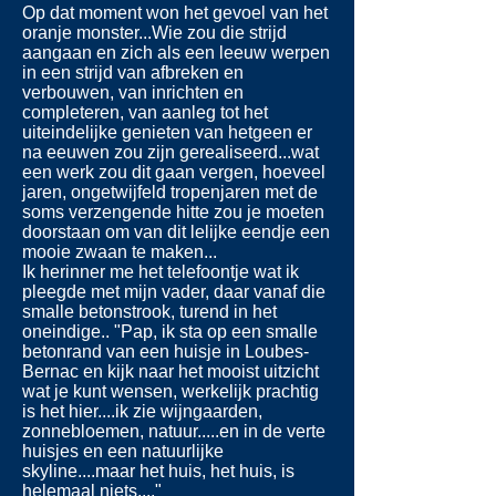
Op dat moment won het gevoel van het
oranje monster...Wie zou die strijd
aangaan en zich als een leeuw werpen
in een strijd van afbreken en
verbouwen, van inrichten en
completeren, van aanleg tot het
uiteindelijke genieten van hetgeen er
na eeuwen zou zijn gerealiseerd...wat
een werk zou dit gaan vergen, hoeveel
jaren, ongetwijfeld tropenjaren met de
soms verzengende hitte zou je moeten
doorstaan om van dit lelijke eendje een
mooie zwaan te maken...
Ik herinner me het telefoontje wat ik
pleegde met mijn vader, daar vanaf die
smalle betonstrook, turend in het
oneindige.. "Pap, ik sta op een smalle
betonrand van een huisje in Loubes-
Bernac en kijk naar het mooist uitzicht
wat je kunt wensen, werkelijk prachtig
is het hier....ik zie wijngaarden,
zonnebloemen, natuur.....en in de verte
huisjes en een natuurlijke
skyline....maar het huis, het huis, is
helemaal niets...."