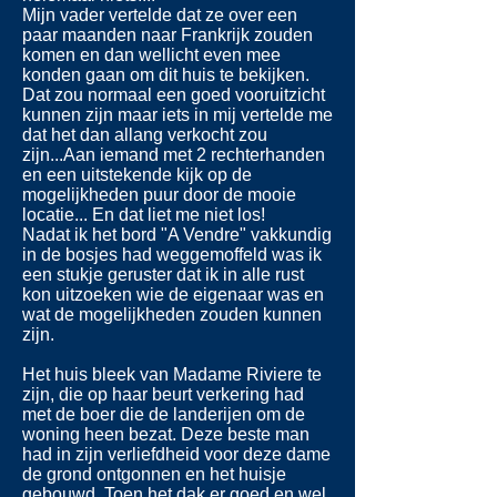
Mijn vader vertelde dat ze over een
paar maanden naar Frankrijk zouden
komen en dan wellicht even mee
konden gaan om dit huis te bekijken.
Dat zou normaal een goed vooruitzicht
kunnen zijn maar iets in mij vertelde me
dat het dan allang verkocht zou
zijn...Aan iemand met 2 rechterhanden
en een uitstekende kijk op de
mogelijkheden puur door de mooie
locatie... En dat liet me niet los!
Nadat ik het bord "A Vendre" vakkundig
in de bosjes had weggemoffeld was ik
een stukje geruster dat ik in alle rust
kon uitzoeken wie de eigenaar was en
wat de mogelijkheden zouden kunnen
zijn.
Het huis bleek van Madame Riviere te
zijn, die op haar beurt verkering had
met de boer die de landerijen om de
woning heen bezat. Deze beste man
had in zijn verliefdheid voor deze dame
de grond ontgonnen en het huisje
gebouwd. Toen het dak er goed en wel